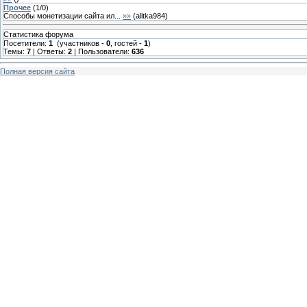
Прочее
(
1
/
0
)
Способы монетизации сайта ил...
»»
(
alitka984
)
Статистика форума
Посетители:
1
(участников -
0
, гостей -
1
)
Темы:
7
| Ответы:
2
| Пользователи:
636
Полная версия сайта