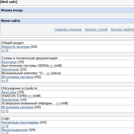
[
Мой сайт
]
Форма входа
Меню сайта
Главная страница
Каталог статей
Каталог файло
Общий раздел
Новости форума
(
0
/
0
)
»»
(
)
Схемы и техническая документация
Акустика
(
1
/
0
)
Акустические системы VERNA
»»
(
shlif
)
Усилители
(
2
/
2
)
Музыкальный комплекс "О...
»»
(
slava
)
Источники сигнала
(
0
/
0
)
»»
(
)
Обсуждение устройств
Акустика
(
2
/
0
)
VISATON TOPAS
»»
(
shlif
)
Усилители
(
1
/
0
)
Усовершенствованный гибридны...
»»
(
shlif
)
Источники сигнала
(
0
/
0
)
»»
(
)
Софт
Расчётные программы
(
0
/
0
)
»»
(
)
Проигрыватели
(
0
/
0
)
»»
(
)