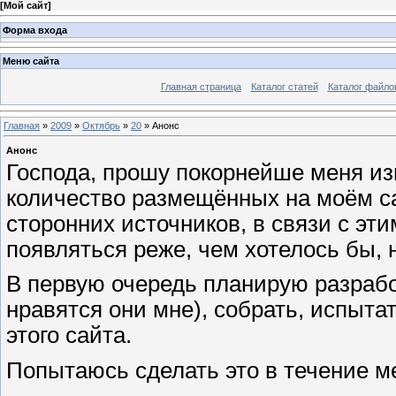
[
Мой сайт
]
Форма входа
Меню сайта
Главная страница
Каталог статей
Каталог файло
Главная
»
2009
»
Октябрь
»
20
» Анонс
Анонс
Господа, прошу покорнейше меня из
количество размещённых на моём с
сторонних источников, в связи с эт
появляться реже, чем хотелось бы, 
В первую очередь планирую разрабо
нравятся они мне), собрать, испыта
этого сайта.
Попытаюсь сделать это в течение м