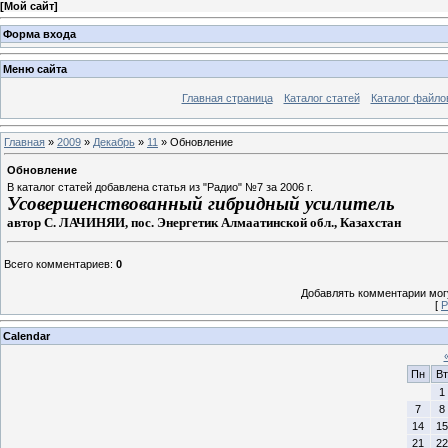
[
Мой сайт
]
Форма входа
Меню сайта
Главная страница
Каталог статей
Каталог файло
Главная
»
2009
»
Декабрь
»
11
» Обновление
Обновление
В каталог статей добавлена статья из "Радио" №7 за 2006 г.
Усовершенствованный гибридный усилитель
автор С. ЛАЧИНЯИ, пос. Энергетик Алмаатинской обл., Казахстан
Всего комментариев
:
0
Добавлять комментарии могу
[
Р
Calendar
Пн
Вт
1
7
8
14
15
21
22